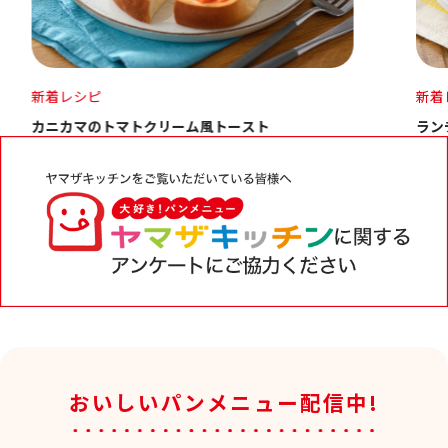
新着レシピ
新着
ランチパック とろ～りピーナッツのハムチーズサンド
たこ
おいしいパンメニュー配信中!