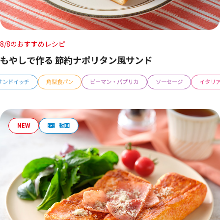
8/8のおすすめレシピ
もやしで作る 節約ナポリタン風サンド
サンドイッチ
角型食パン
ピーマン・パプリカ
ソーセージ
イタリ