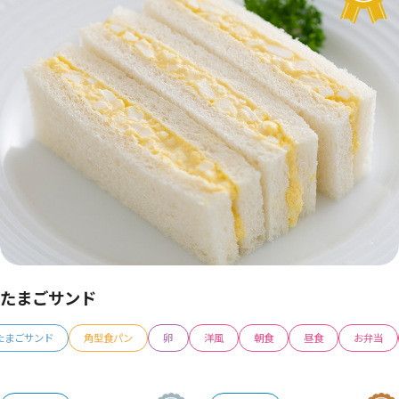
たまごサンド
たまごサンド
角型食パン
卵
洋風
朝食
昼食
お弁当