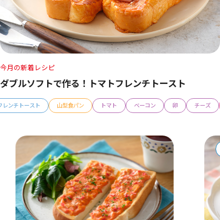
今月の新着レシピ
ダブルソフトで作る！トマトフレンチトースト
フレンチトースト
山型食パン
トマト
ベーコン
卵
チーズ