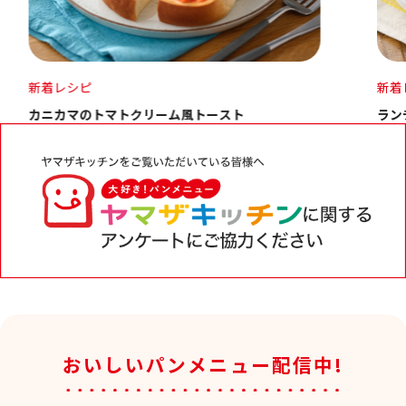
新着レシピ
新着
ランチパック とろ～りピーナッツのハムチーズサンド
たこ
おいしいパンメニュー配信中!