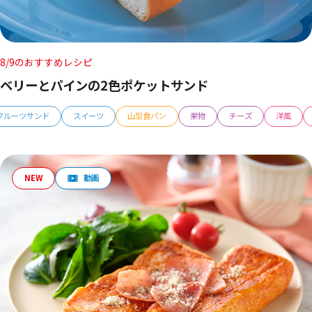
8/9のおすすめレシピ
ベリーとパインの2色ポケットサンド
フルーツサンド
スイーツ
山型食パン
果物
チーズ
洋風