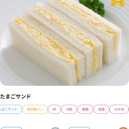
たまごサンド
たまごサンド
角型食パン
卵
洋風
朝食
昼食
お弁当