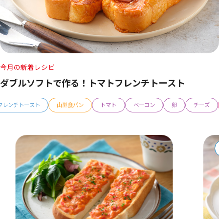
今月の新着レシピ
ダブルソフトで作る！トマトフレンチトースト
フレンチトースト
山型食パン
トマト
ベーコン
卵
チーズ