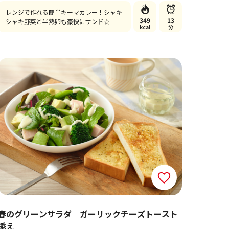
レンジで作れる簡単キーマカレー！シャキ
349
13
シャキ野菜と半熟卵も豪快にサンド☆
kcal
分
春のグリーンサラダ ガーリックチーズトースト
添え