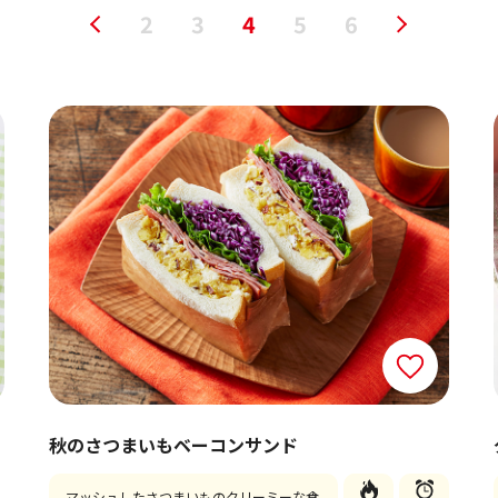
2
3
4
5
6
秋のさつまいもベーコンサンド
マッシュしたさつまいものクリーミーな食