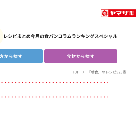
レシピまとめ
今月の食パン
コラム
ランキング
スペシャル
方から探す
食材から探す
TOP
「朝食」のレシピ523品