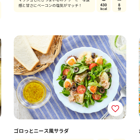
430
8
感と甘さにベーコンの塩気がマッチ！
kcal
分
ゴロっとニース風サラダ