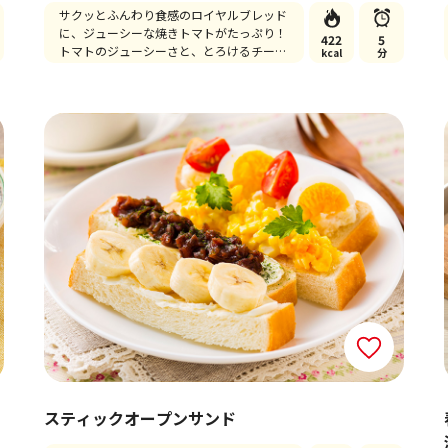
サクッとふんわり食感のロイヤルブレッド
に、ジューシーな焼きトマトがたっぷり！
422
5
トマトのジューシーさと、とろけるチーズ
kcal
分
が相性バツグンの簡単・時短で美味しいレ
シピです♪
スティックオープンサンド