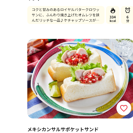
コクと甘みのあるロイヤルバタークロワッ
サンに、ふんわり焼き上げたオムレツを挟
334
6
んだリッチな一品♪ケチャップソースが相
kcal
分
性バツグンです。
メキシカンサルサポケットサンド