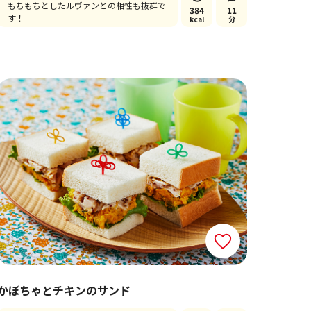
もちもちとしたルヴァンとの相性も抜群で
384
11
す！
kcal
分
かぼちゃとチキンのサンド