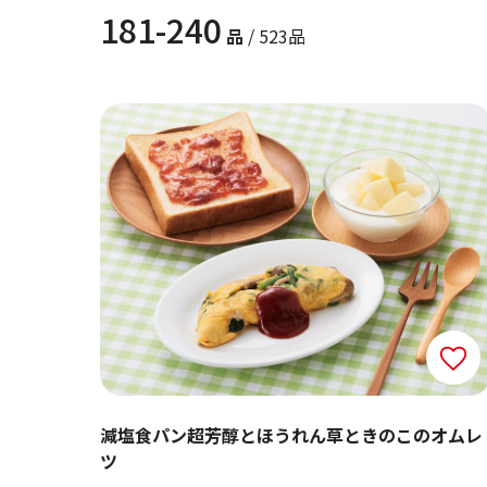
181-240
品
/ 523品
減塩食パン超芳醇とほうれん草ときのこのオムレ
ツ