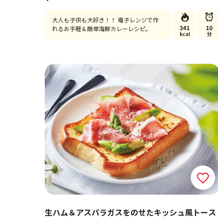
大人も子供も大好き！！ 電子レンジで作
341
10
れるお手軽＆簡単海鮮カレーレシピ。
kcal
分
生ハム＆アスパラガスをのせたキッシュ風トース