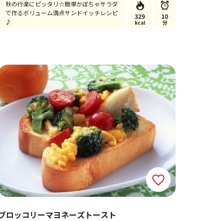
秋の行楽にピッタリ☆簡単かぼちゃサラダ
で作るボリューム満点サンドイッチレシピ
329
10
♪
kcal
分
ブロッコリーマヨネーズトースト