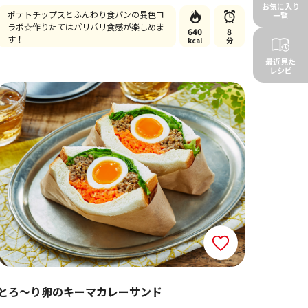
お気に入り
ポテトチップスとふんわり食パンの異色コ
一覧
ラボ☆作りたてはパリパリ食感が楽しめま
640
8
す！
kcal
分
最近見た
レシピ
とろ〜り卵のキーマカレーサンド