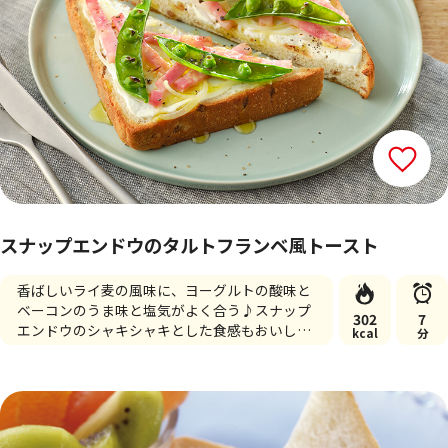
スナップエンドウのタルトフランベ風トースト
香ばしいライ麦の風味に、ヨーグルトの酸味と
ベーコンのうま味と塩気がよく合う♪スナップ
302
7
エンドウのシャキシャキとした食感もおいしい
kcal
分
一品です。