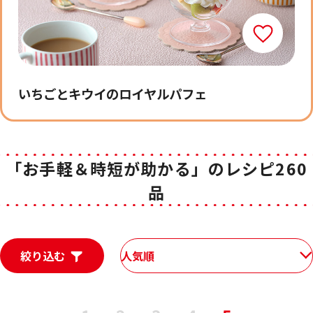
いちごとキウイのロイヤルパフェ
「お手軽＆時短が助かる」のレシピ260
品
絞り込む
人気順