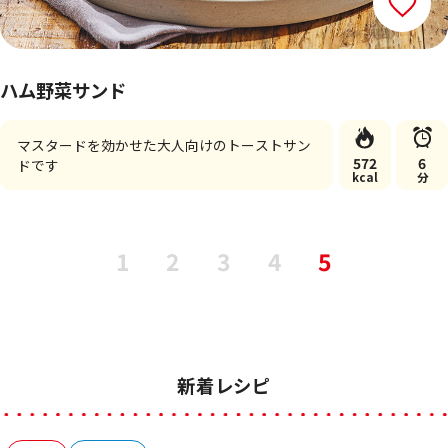
ハム野菜サンド
マスタードを効かせた大人向けのトーストサン
572
6
ドです
kcal
分
1
2
3
4
5
新着レシピ