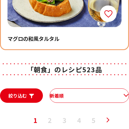
マグロの和風タルタル
「朝食」のレシピ523品
絞り込む
新着順
1
2
3
4
5