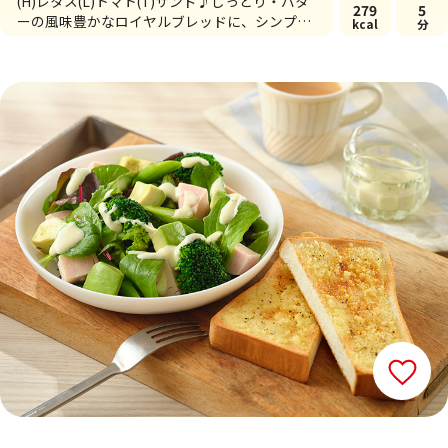
(H)レタス(L)トマト(T)サンド♪しっとり・バタ
279
5
ーの風味豊かなロイヤルブレッドに、シンプル
kcal
分
な具材とソースが相性抜群の一品です。