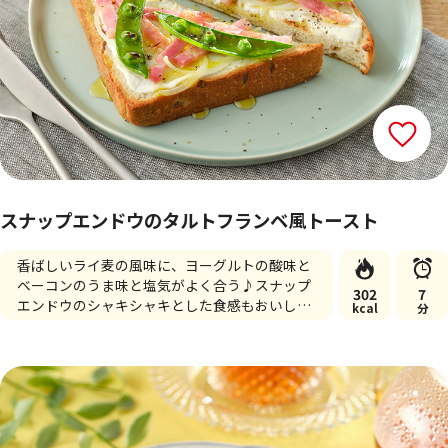
スナップエンドウのタルトフランベ風トースト
香ばしいライ麦の風味に、ヨーグルトの酸味と
ベーコンのうま味と塩気がよく合う♪スナップ
302
7
エンドウのシャキシャキとした食感もおいしい
kcal
分
一品です。