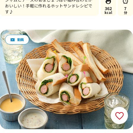
おいしい！手軽に作れるホットサンドレシピで
362
7
す♪
kcal
分