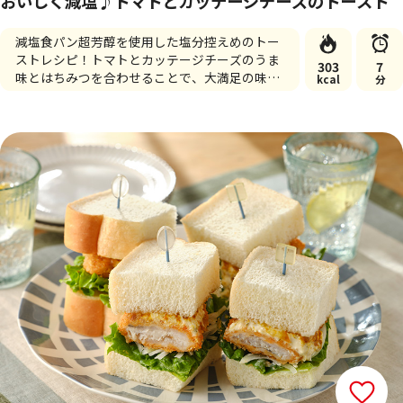
おいしく減塩♪トマトとカッテージチーズのトースト
減塩食パン超芳醇を使用した塩分控えめのトー
ストレシピ！トマトとカッテージチーズのうま
303
7
味とはちみつを合わせることで、大満足の味わ
kcal
分
いに♪