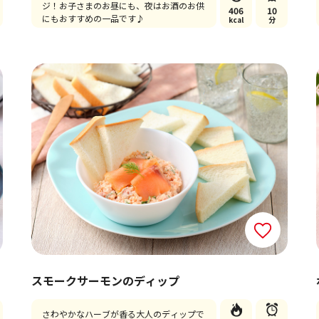
ジ！お子さまのお昼にも、夜はお酒のお供
406
10
にもおすすめの一品です♪
kcal
分
スモークサーモンのディップ
さわやかなハーブが香る大人のディップで