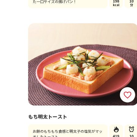
198
10
た一口サイズの揚げパン！
kcal
分
もち明太トースト
お餅のもちもち食感と明太子の塩気がマッ
419
10
チしたトースト。