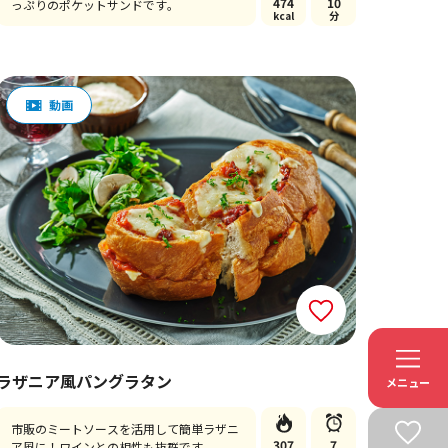
474
10
っぷりのポケットサンドです。
kcal
分
ラザニア風パングラタン
メニュー
市販のミートソースを活用して簡単ラザニ
307
7
ア風に！ワインとの相性も抜群です。