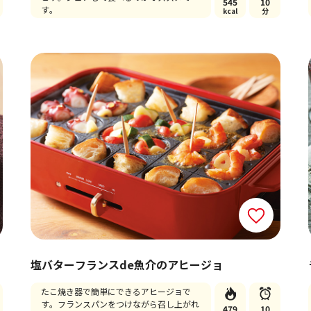
545
10
す。
kcal
分
塩バターフランスde魚介のアヒージョ
たこ焼き器で簡単にできるアヒージョで
す。フランスパンをつけながら召し上がれ
479
10