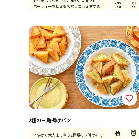
おつまみレシピです。華やかな見た目で、
285
10
パーティーなどおもてなしにもおすすめの
kcal
分
一品♪
2種の三角揚げパン
子供から大人まで喜ぶ2種類の味付けをし