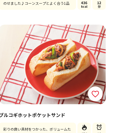
436
12
のせました♪コーンスープとよく合う1品
kcal
分
プルコギホットポケットサンド
彩りの良い具材をつかった、ボリュームた