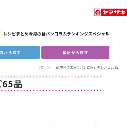
レシピまとめ
今月の食パン
コラム
ランキング
スペシャル
方から探す
食材から探す
TOP
「簡単おつまみでパン飲み」のレシピ65品
65品