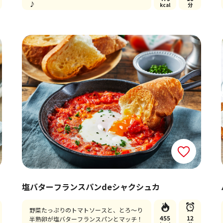
♪
kcal
分
塩バターフランスパンdeシャクシュカ
野菜たっぷりのトマトソースと、とろ～り
455
12
半熟卵が塩バターフランスパンとマッチ！