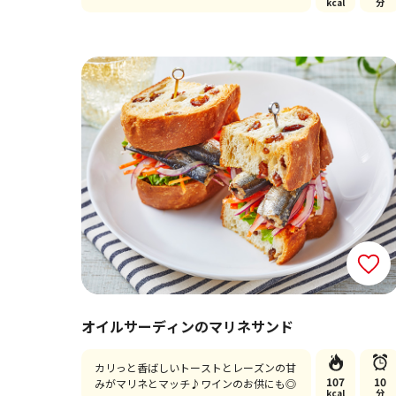
kcal
分
オイルサーディンのマリネサンド
カリっと香ばしいトーストとレーズンの甘
107
10
みがマリネとマッチ♪ワインのお供にも◎
kcal
分