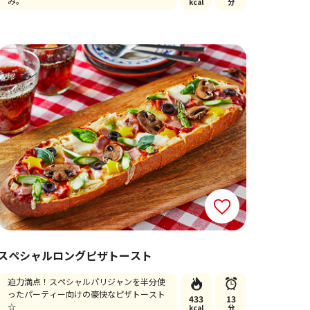
み。
kcal
分
スペシャルロングピザトースト
迫力満点！スペシャルパリジャンを半分使
ったパーティー向けの豪快なピザトースト
433
13
☆
kcal
分