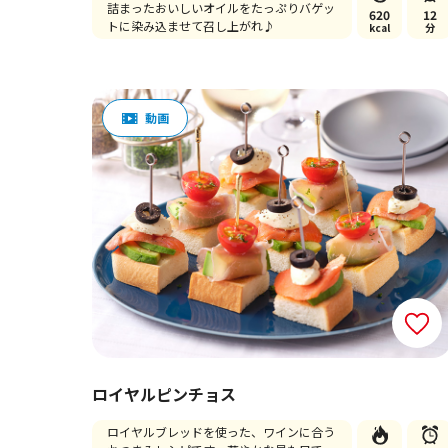
詰まったおいしいオイルをたっぷりバゲッ
620
12
トに染み込ませて召し上がれ♪
kcal
分
ロイヤルピンチョス
ロイヤルブレッドを使った、ワインに合う