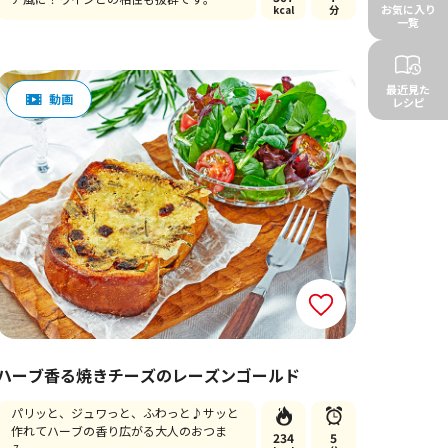
お気に入り
kcal
分
一覧
最近見た
レシピ
ハーブ香る焼きチーズのレーズンゴールド
パリッと、ジュワっと、ふわっと♪サッと
作れてハーブの香り広がる大人のおつま
234
5