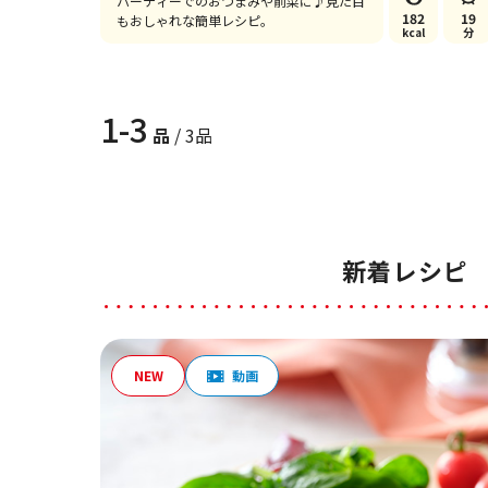
パーティーでのおつまみや前菜に♪見た目
182
19
もおしゃれな簡単レシピ。
kcal
分
1-3
品
/ 3品
新着レシピ