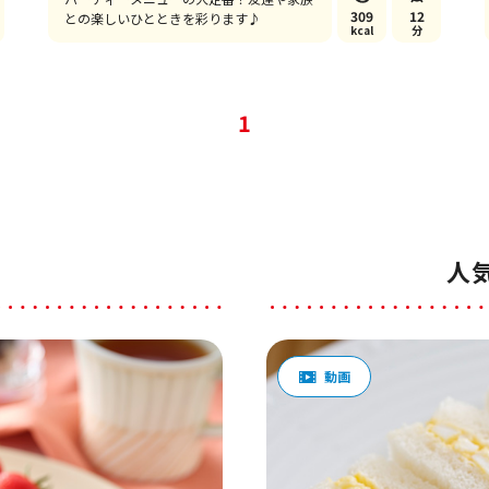
309
12
との楽しいひとときを彩ります♪
kcal
分
1
人