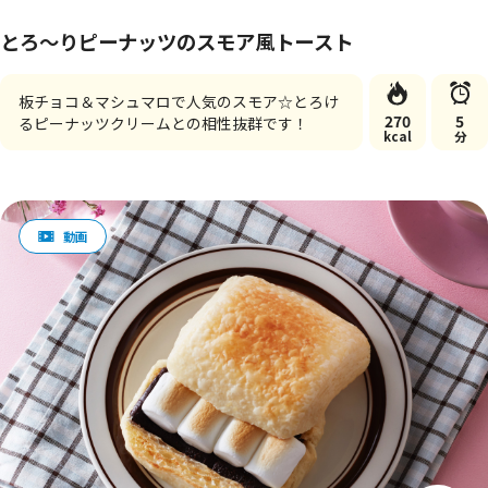
とろ～りピーナッツのスモア風トースト
板チョコ＆マシュマロで人気のスモア☆とろけ
270
5
るピーナッツクリームとの相性抜群です！
kcal
分