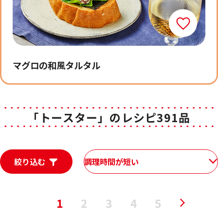
マグロの和風タルタル
「トースター」のレシピ391品
絞り込む
調理時間が短い
1
2
3
4
5