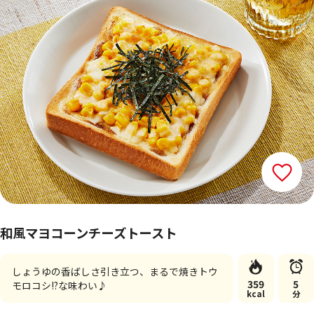
和風マヨコーンチーズトースト
しょうゆの香ばしさ引き立つ、まるで焼きトウ
359
5
モロコシ!?な味わい♪
kcal
分