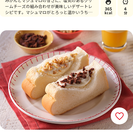
みかんとマシュマロの甘さに、塩気のあるクリ
ームチーズの組み合わせが美味しいデザートレ
365
4
シピです。マシュマロがとろっと温かいうちに
kcal
分
召し上がれ♪