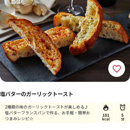
塩バターのガーリックトースト
2種類の味のガーリックトーストが楽しめる♪
塩バターフランスパンで作る、お手軽・簡単お
101
5
つまみレシピ☆
kcal
分