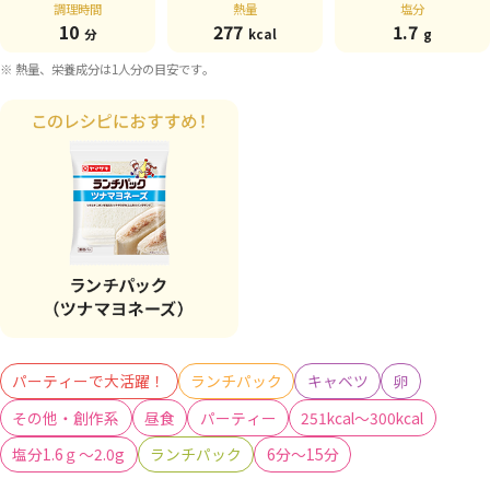
調理時間
熱量
塩分
10
277
1.7
分
kcal
g
※ 熱量、栄養成分は1人分の目安です。
パーティーで大活躍！
ランチパック
キャベツ
卵
その他・創作系
昼食
パーティー
251kcal～300kcal
塩分1.6ｇ～2.0g
ランチパック
6分～15分