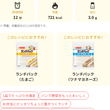
調理時間
熱量
塩分
12
721
3.0
分
kcal
g
※ 熱量、栄養成分は1人分の目安です。
1品でたっぷり大満足
パンで野菜をもっとおいしく
お弁当にピッタリちょっと差がつくランチ