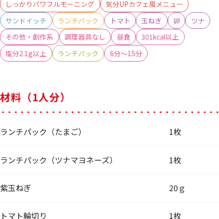
しっかりパワフルモーニング
気分UPカフェ風メニュー
サンドイッチ
ランチパック
トマト
玉ねぎ
卵
ツナ
その他・創作系
調理器具なし
昼食
301kcal以上
塩分2.1g以上
ランチパック
6分～15分
材料（1人分）
ランチパック（たまご）
1枚
ランチパック（ツナマヨネーズ）
1枚
紫玉ねぎ
20ｇ
トマト輪切り
1枚