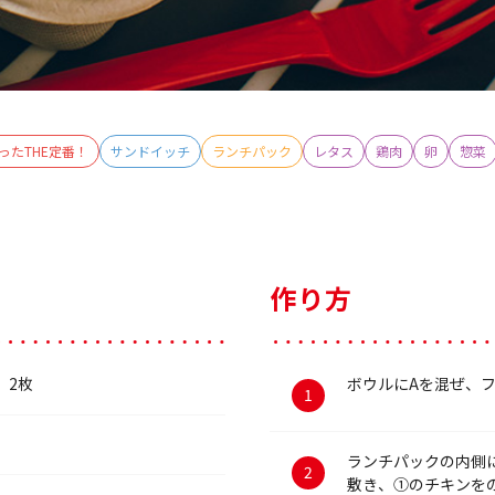
ったTHE定番！
サンドイッチ
ランチパック
レタス
鶏肉
卵
惣菜
作り方
2枚
ボウルにAを混ぜ、
ランチパックの内側
敷き、①のチキンを