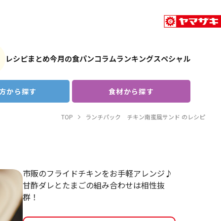
レシピまとめ
今月の食パン
コラム
ランキング
スペシャル
方から探す
食材から探す
TOP
ランチパック チキン南蛮風サンド のレシピ
市販のフライドチキンをお手軽アレンジ♪
甘酢ダレとたまごの組み合わせは相性抜
群！