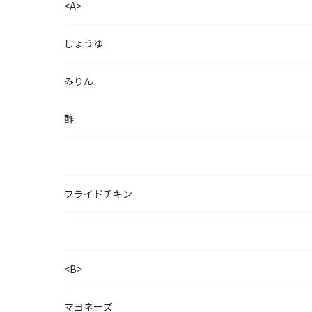
<A>
しょうゆ
みりん
酢
フライドチキン
<B>
マヨネーズ