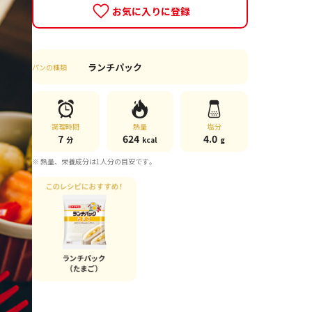
お気に入りに登録
ランチパック
パンの種類
調理時間
熱量
塩分
7
624
4.0
分
kcal
g
※ 熱量、栄養成分は1人分の目安です。