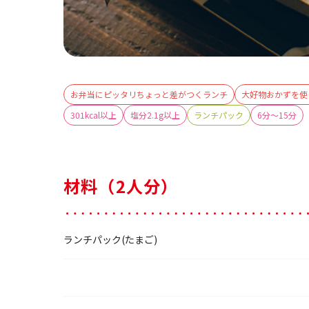
お弁当にピッタリちょっと差がつくランチ
大好物おかずを使
301kcal以上
塩分2.1g以上
ランチパック
6分～15分
材料（2人分）
ランチパック(たまご)