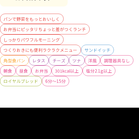
パンで野菜をもっとおいしく
お弁当にピッタリちょっと差がつくランチ
しっかりパワフルモーニング
つくりおきにも便利ラクラクメニュー
サンドイッチ
角型食パン
レタス
チーズ
ツナ
洋風
調理器具なし
朝食
昼食
お弁当
301kcal以上
塩分2.1g以上
ロイヤルブレッド
6分～15分