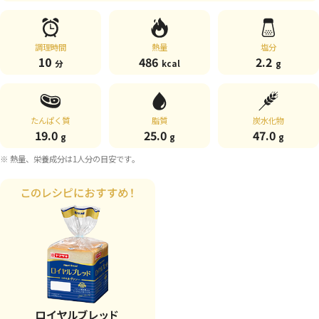
調理時間
熱量
塩分
10
486
2.2
分
kcal
g
たんぱく質
脂質
炭水化物
19.0
25.0
47.0
g
g
g
※ 熱量、栄養成分は1人分の目安です。