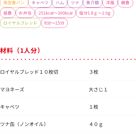
角型食パン
キャベツ
ハム
ツナ
魚介類
洋風
朝食
昼食
お弁当
251kcal～300kcal
塩分1.6ｇ～2.0g
ロイヤルブレッド
6分～15分
材料（1人分）
ロイヤルブレッド１０枚切
３枚
マヨネーズ
大さじ１
キャベツ
１枚
ツナ缶（ノンオイル）
４０ｇ