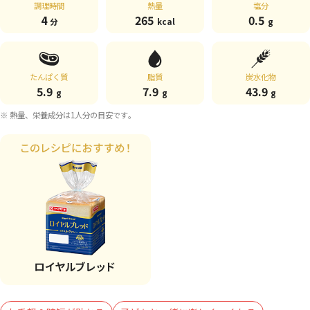
調理時間
熱量
塩分
4
265
0.5
分
kcal
g
たんぱく質
脂質
炭水化物
5.9
7.9
43.9
g
g
g
※ 熱量、栄養成分は1人分の目安です。