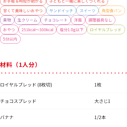
お手軽＆時短が助かる
子どもと一緒に楽しくつくれる
甘くて美味しいおやつ
サンドイッチ
スイーツ
角型食パン
果物
生クリーム
チョコレート
洋風
調理器具なし
おやつ
251kcal～300kcal
塩分1.0g以下
ロイヤルブレッド
5分以内
材料（1人分）
ロイヤルブレッド (8枚切)
1枚
チョコスプレッド
大さじ1
バナナ
1/2本