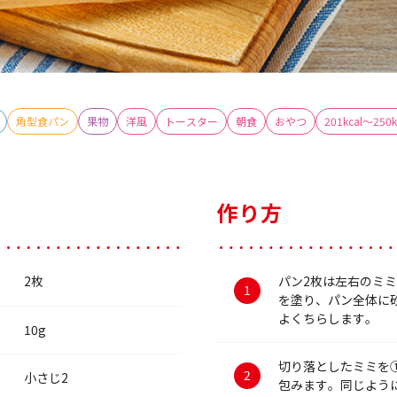
角型食パン
果物
洋風
トースター
朝食
おやつ
201kcal～250k
作り方
2枚
パン2枚は左右のミ
を塗り、パン全体に
よくちらします。
10g
切り落としたミミを
小さじ2
包みます。同じよう