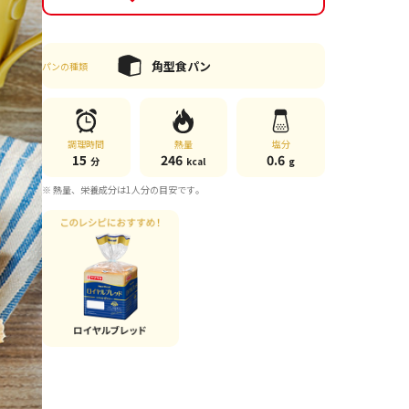
角型食パン
パンの種類
調理時間
熱量
塩分
15
246
0.6
分
kcal
g
※ 熱量、栄養成分は1人分の目安です。