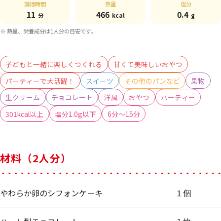
調理時間
熱量
塩分
11
466
0.4
分
kcal
g
※ 熱量、栄養成分は1人分の目安です。
子どもと一緒に楽しくつくれる
甘くて美味しいおやつ
パーティーで大活躍！
スイーツ
その他のパンなど
果物
生クリーム
チョコレート
洋風
おやつ
パーティー
301kcal以上
塩分1.0g以下
6分～15分
材料（2人分）
やわらか卵のシフォンケーキ
１個