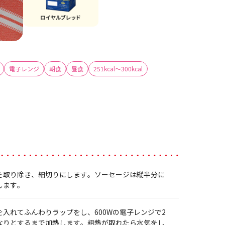
電子レンジ
朝食
昼食
251kcal～300kcal
を取り除き、細切りにします。ソーセージは縦半分に
します。
入れてふんわりラップをし、600Wの電子レンジで2
なりとするまで加熱します。粗熱が取れたら水気をし