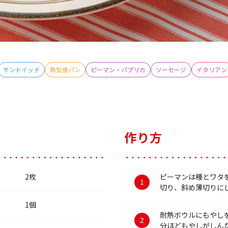
サンドイッチ
角型食パン
ピーマン・パプリカ
ソーセージ
イタリアン
作り方
2枚
ピーマンは種とワタ
切り、斜め薄切りに
1個
耐熱ボウルにもやしを
分ほどもやしがしん