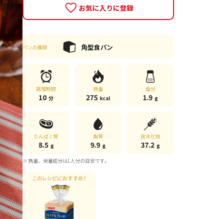
お気に入りに登録
角型食パン
パンの種類
調理時間
熱量
塩分
10
275
1.9
分
kcal
g
たんぱく質
脂質
炭水化物
8.5
9.9
37.2
g
g
g
※ 熱量、栄養成分は1人分の目安です。