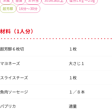
洋風
昼食
お弁当
301kcal以上
塩分1.6ｇ～2.0g
超芳醇
16分～30分
材料（1人分）
超芳醇６枚切
１枚
マヨネーズ
大さじ１
スライスチーズ
１枚
魚肉ソーセージ
１／８本
パプリカ
適量