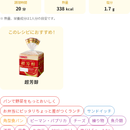
調理時間
熱量
塩分
20
338
1.7
分
kcal
g
※ 熱量、栄養成分は1人分の目安です。
パンで野菜をもっとおいしく
お弁当にピッタリちょっと差がつくランチ
サンドイッチ
角型食パン
ピーマン・パプリカ
チーズ
練り物
魚介類