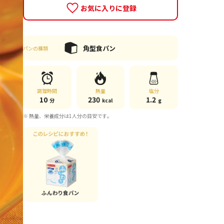
お気に入りに登録
角型食パン
パンの種類
調理時間
熱量
塩分
10
230
1.2
分
kcal
g
※ 熱量、栄養成分は1人分の目安です。