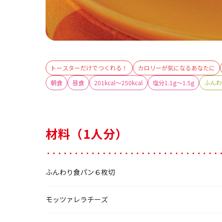
トースターだけでつくれる！
カロリーが気になるあなたに
朝食
昼食
201kcal～250kcal
塩分1.1g～1.5g
ふんわ
材料（1人分）
ふんわり食パン６枚切
モッツァレラチーズ