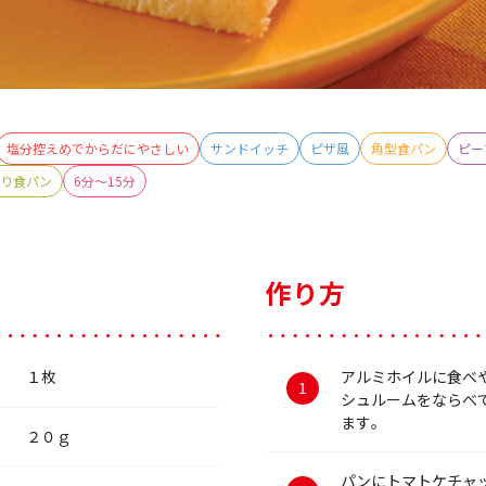
塩分控えめでからだにやさしい
サンドイッチ
ピザ風
角型食パン
ピー
り食パン
6分～15分
作り方
１枚
アルミホイルに食べ
シュルームをならべ
ます。
２０ｇ
パンにトマトケチャ