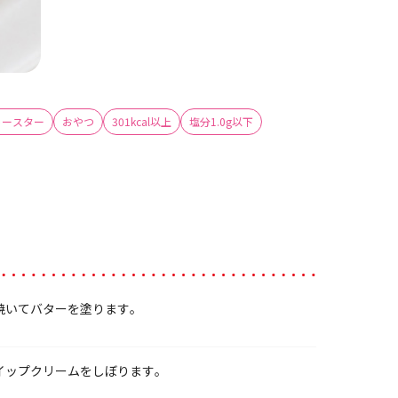
トースター
おやつ
301kcal以上
塩分1.0g以下
焼いてバターを塗ります。
イップクリームをしぼります。