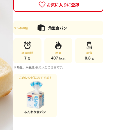
お気に入りに登録
角型食パン
パンの種類
調理時間
熱量
塩分
7
407
0.8
分
kcal
g
※ 熱量、栄養成分は1人分の目安です。