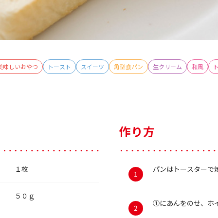
美味しいおやつ
トースト
スイーツ
角型食パン
生クリーム
和風
作り方
１枚
パンはトースターで
５０ｇ
①にあんをのせ、ホ