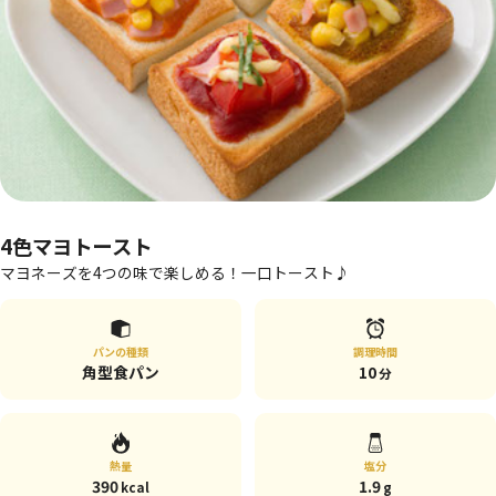
4色マヨトースト
マヨネーズを4つの味で楽しめる！一口トースト♪
パンの種類
調理時間
角型食パン
10
分
熱量
塩分
390
1.9
kcal
g