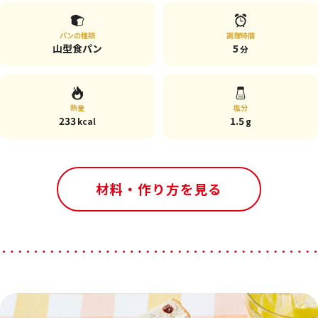
パンの種類
調理時間
山型食パン
5
分
熱量
塩分
233
1.5
kcal
g
材料・作り方を見る