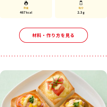
熱量
塩分
467
2.3
kcal
g
材料・作り方を見る