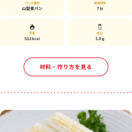
パンの種類
調理時間
山型食パン
7
分
熱量
塩分
512
1.0
kcal
g
材料・作り方を見る