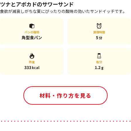
ツナとアボカドのサワーサンド
食欲が減衰しがちな夏にぴったりの酸味の効いたサンドイッチです。
パンの種類
調理時間
角型食パン
5
分
熱量
塩分
333
1.2
kcal
g
材料・作り方を見る