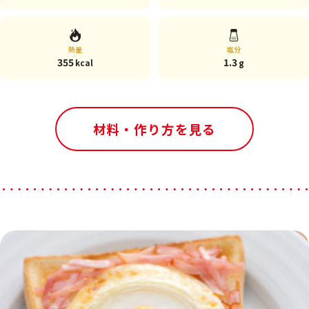
熱量
塩分
355
1.3
kcal
g
材料・作り方を見る