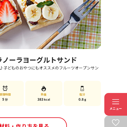
ラノーラヨーグルトサンド
♪子どものおやつにもオススメのフルーツオープンサン
調理時間
熱量
塩分
5
383
0.8
分
kcal
g
メニュー
材料・作り方を見る