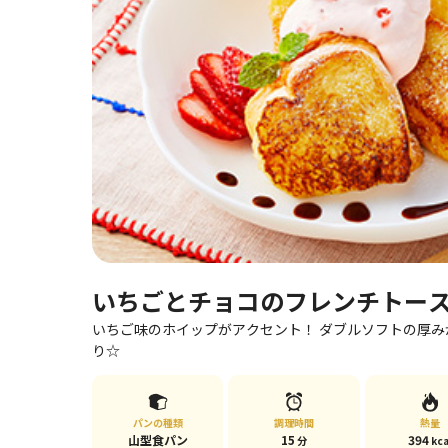
いちごとチョコのフレンチトー
いちご味のホイップがアクセント！ ダブルソフトの厚
り☆
パンの種類
調理時間
熱量
山型食パン
15
394
分
kca