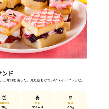
サンド
シュマロを使った、見た目もかわいいスイーツレシピ。
調理時間
熱量
塩分
20
359
0.5
分
kcal
g