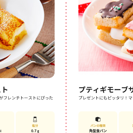
スト
プティギモーブ
みがフレンチトーストにぴった
プレゼントにもピッタリ！マ
塩分
パンの種類
0.7
角型食パン
l
g