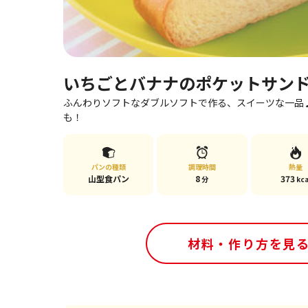
いちごとバナナのポケットサン
ふんわりソフトなダブルソフトで作る、スイーツな一品
も！
パンの種類
調理時間
熱量
山型食パン
8
373
分
kca
材料・作り方を見