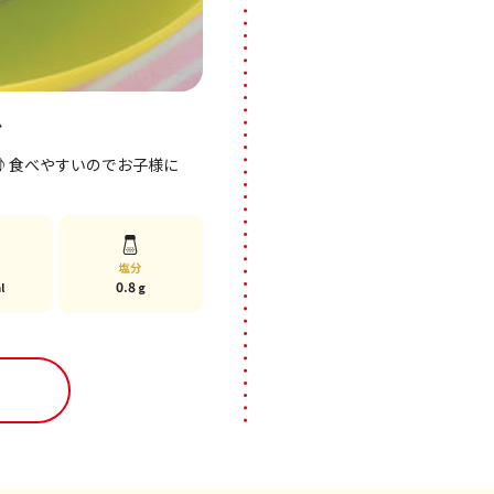
ド
♪食べやすいのでお子様に
塩分
0.8
l
g
る