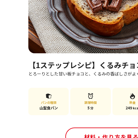
【1ステップレシピ】くるみチョ
とろーりとした甘い板チョコと、くるみの香ばしさがよ
パンの種類
調理時間
熱量
山型食パン
5
249
分
kca
材料・作り方を見