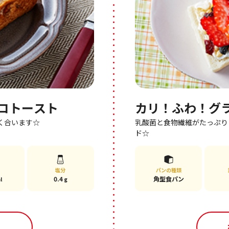
コトースト
カリ！ふわ！グ
く合います☆
乳酸菌と食物繊維がたっぷり
ド☆
塩分
パンの種類
0.4
角型食パン
l
g
る