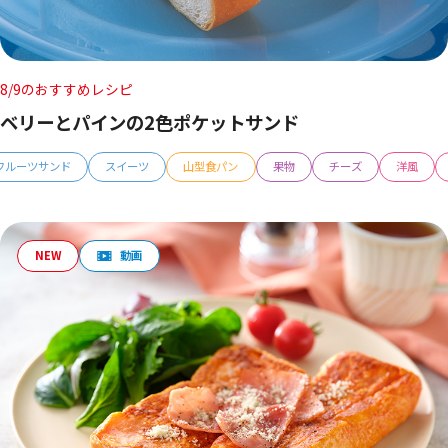
8/9のおすすめレシピ
ベリーとパインの2色ポケットサンド
フルーツサンド
スイーツ
山型食パン
果物
チーズ
洋風