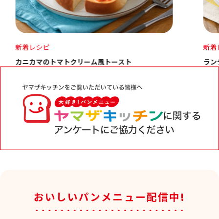
新着レシピ
新
ランチパック とろ～りピーナッツのハムチーズサンド
た
おいしいパンメニュー配信中!