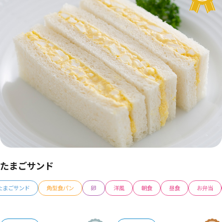
たまごサンド
たまごサンド
角型食パン
卵
洋風
朝食
昼食
お弁当