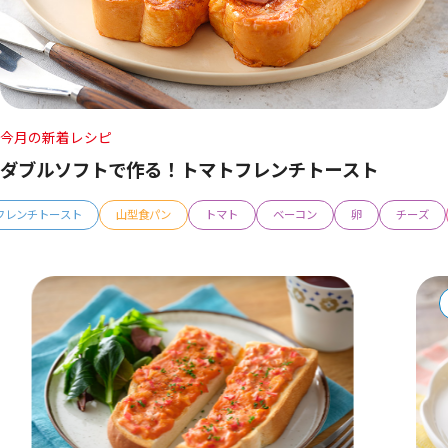
今月の新着レシピ
ダブルソフトで作る！トマトフレンチトースト
フレンチトースト
山型食パン
トマト
ベーコン
卵
チーズ