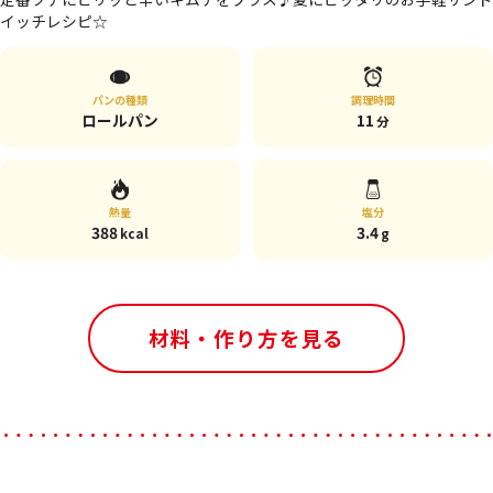
イッチレシピ☆
パンの種類
調理時間
ロールパン
11
分
熱量
塩分
388
3.4
kcal
g
材料・作り方を見る