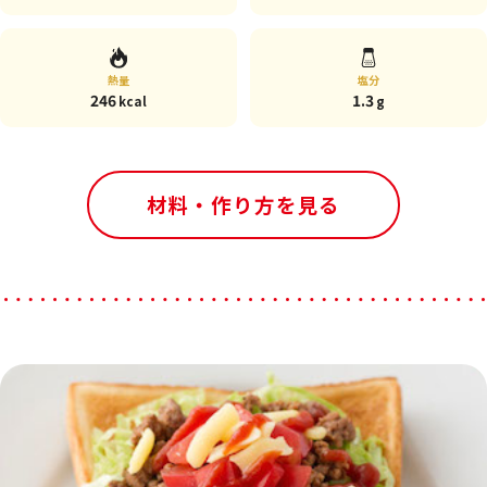
熱量
塩分
246
1.3
kcal
g
材料・作り方を見る