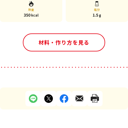
熱量
塩分
350
1.5
kcal
g
材料・作り方を見る