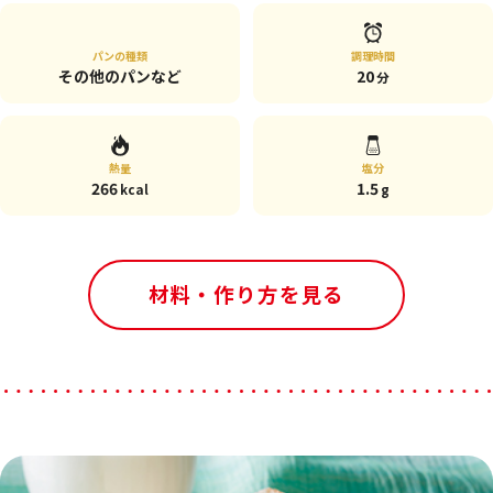
パンの種類
調理時間
その他のパンなど
20
分
熱量
塩分
266
1.5
kcal
g
材料・作り方を見る