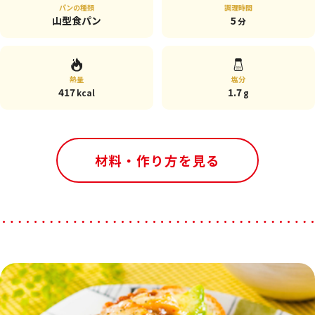
パンの種類
調理時間
山型食パン
5
分
熱量
塩分
417
1.7
kcal
g
材料・作り方を見る