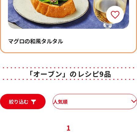
マグロの和風タルタル
「オーブン」のレシピ9品
絞り込む
人気順
1