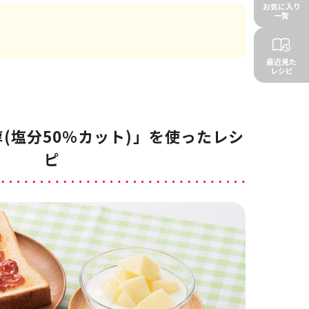
お気に入り
一覧
最近見た
レシピ
(塩分50％カット)」を使ったレシ
ピ