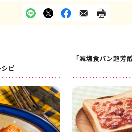
「減塩食パン超芳醇
レシピ