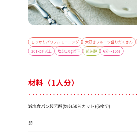
しっかりパワフルモーニング
大好きフルーツ盛りだくさん
301kcal以上
塩分1.0g以下
超芳醇
6分～15分
材料（1人分）
減塩食パン超芳醇(塩分50％カット)(6枚切)
卵