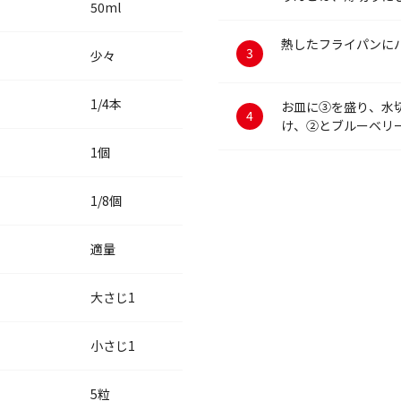
50ml
熱したフライパンに
少々
1/4本
お皿に③を盛り、水
け、②とブルーベリ
1個
1/8個
適量
大さじ1
小さじ1
5粒