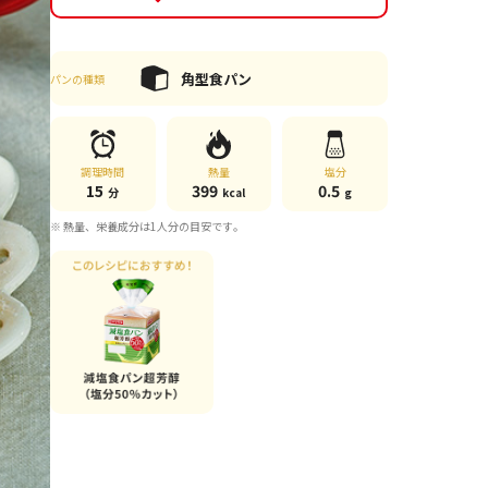
角型食パン
パンの種類
調理時間
熱量
塩分
15
399
0.5
分
kcal
g
※ 熱量、栄養成分は1人分の目安です。