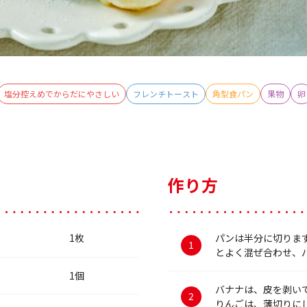
塩分控えめでからだにやさしい
フレンチトースト
角型食パン
果物
卵
作り方
1枚
パンは半分に切りま
とよく混ぜ合わせ、
1個
バナナは、皮を剥い
りんごは、薄切りに