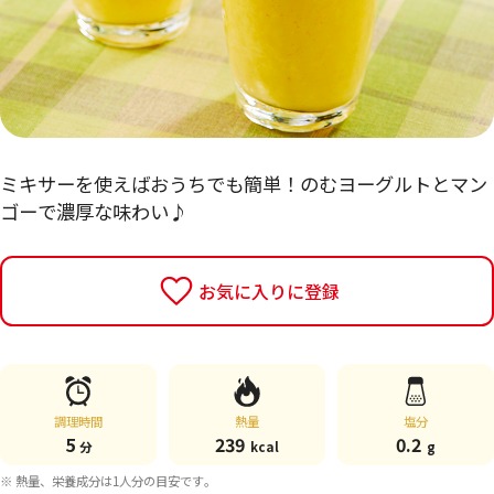
ミキサーを使えばおうちでも簡単！のむヨーグルトとマン
ゴーで濃厚な味わい♪
お気に入りに登録
調理時間
熱量
塩分
5
239
0.2
分
kcal
g
※ 熱量、栄養成分は1人分の目安です。