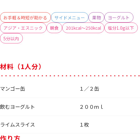
お手軽＆時短が助かる
サイドメニュー
果物
ヨーグルト
アジア・エスニック
朝食
201kcal～250kcal
塩分1.0g以下
5分以内
材料（1人分）
マンゴー缶
１／２缶
飲むヨーグルト
２００ｍｌ
ライムスライス
１枚
作り方