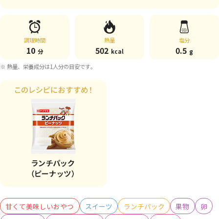
調理時間
熱量
塩分
10
502
0.5
分
kcal
g
※ 熱量、栄養成分は1人分の目安です。
甘くて美味しいおやつ
スイーツ
ランチパック
果物
卵