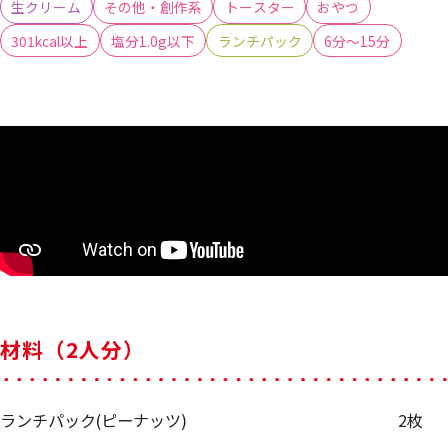
生クリーム
その他・創作系
トースター
おやつ
301kcal以上
塩分1.0g以下
ランチパック
6分～15分
材料（2人分）
ランチパック(ピーナッツ)
2枚