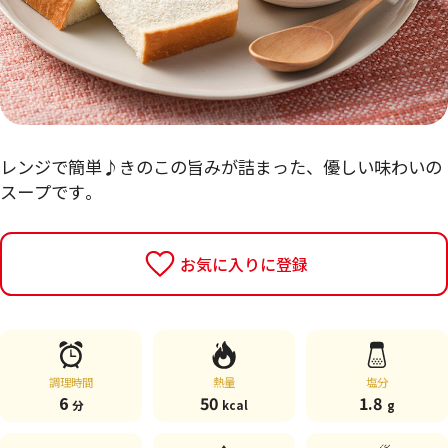
レンジで簡単♪きのこの旨みが詰まった、優しい味わいの
スープです。
お気に入りに登録
調理時間
熱量
塩分
6
50
1.8
分
kcal
g