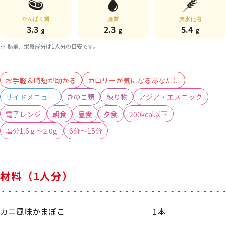
たんぱく質
脂質
炭水化物
3.3
2.3
5.4
g
g
g
※ 熱量、栄養成分は1人分の目安です。
お手軽＆時短が助かる
カロリーが気になるあなたに
サイドメニュー
きのこ類
練り物
アジア・エスニック
電子レンジ
朝食
昼食
夕食
200kcal以下
塩分1.6ｇ～2.0g
6分～15分
材料（1人分）
カニ風味かまぼこ
1本