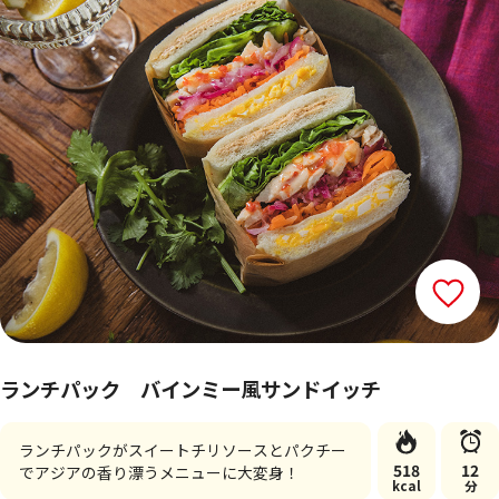
ランチパック バインミー風サンドイッチ
ランチパックがスイートチリソースとパクチー
518
12
でアジアの香り漂うメニューに大変身！
kcal
分