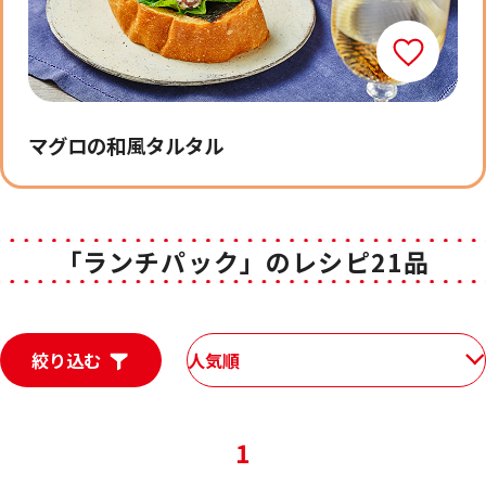
マグロの和風タルタル
「ランチパック」のレシピ21品
絞り込む
人気順
1