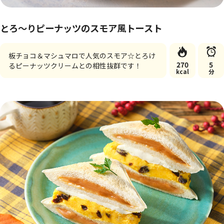
とろ～りピーナッツのスモア風トースト
板チョコ＆マシュマロで人気のスモア☆とろけ
270
5
るピーナッツクリームとの相性抜群です！
kcal
分