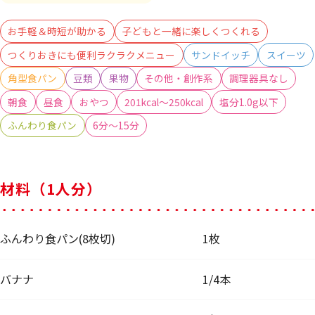
お手軽＆時短が助かる
子どもと一緒に楽しくつくれる
つくりおきにも便利ラクラクメニュー
サンドイッチ
スイーツ
角型食パン
豆類
果物
その他・創作系
調理器具なし
朝食
昼食
おやつ
201kcal～250kcal
塩分1.0g以下
ふんわり食パン
6分～15分
材料（1人分）
ふんわり食パン(8枚切)
1枚
バナナ
1/4本