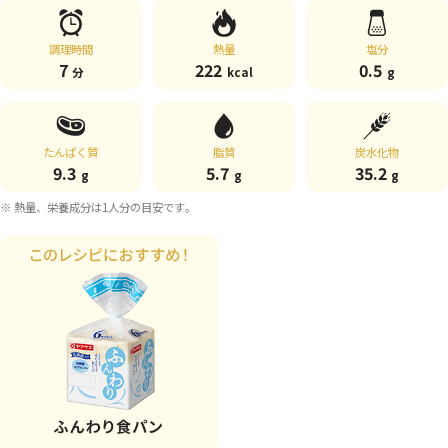
調理時間
熱量
塩分
7
222
0.5
分
kcal
g
たんぱく質
脂質
炭水化物
9.3
5.7
35.2
g
g
g
※ 熱量、栄養成分は1人分の目安です。