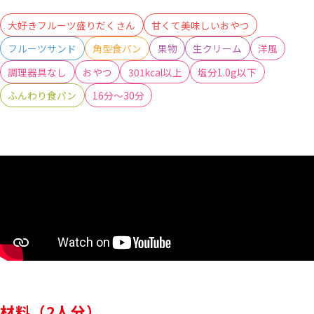
大好きフルーツ盛りだくさん
甘くて美味しいおやつ
フルーツサンド
角型食パン
果物
生クリーム
洋風
調理器具なし
おやつ
301kcal以上
塩分1.0g以下
ふんわり食パン
16分～30分
材料（2人分）