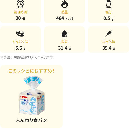
調理時間
熱量
塩分
20
464
0.5
分
kcal
g
たんぱく質
脂質
炭水化物
5.6
31.4
39.4
g
g
g
※ 熱量、栄養成分は1人分の目安です。