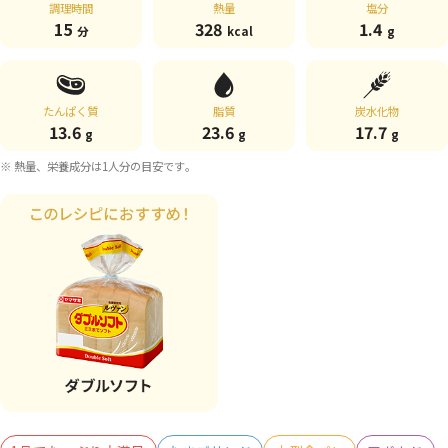
調理時間
熱量
塩分
15
328
1.4
分
kcal
g
たんぱく質
脂質
炭水化物
13.6
23.6
17.7
g
g
g
※ 熱量、栄養成分は1人分の目安です。