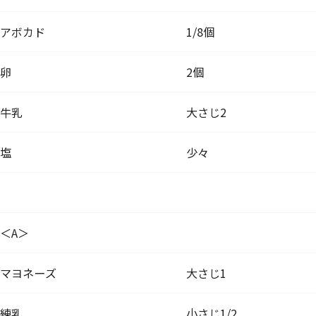
アボカド
1/8個
卵
2個
牛乳
大さじ2
塩
少々
＜A＞
マヨネーズ
大さじ1
練乳
小さじ1/2