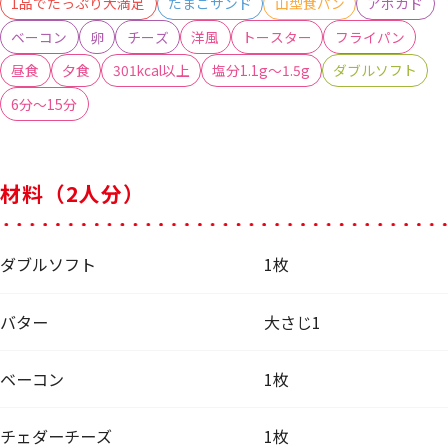
1品でたっぷり大満足
たまごサンド
山型食パン
アボカド
ベーコン
卵
チーズ
洋風
トースター
フライパン
昼食
夕食
301kcal以上
塩分1.1g～1.5g
ダブルソフト
6分～15分
材料（2人分）
ダブルソフト
1枚
バター
大さじ1
ベーコン
1枚
チェダーチーズ
1枚