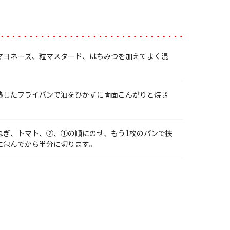
マヨネーズ、粒マスタード、はちみつを加えてよく混
熱したフライパンで油をひかずに両面こんがりと焼き
ねぎ、トマト、②、①の順にのせ、もう1枚のパンで挟
に包んでから半分に切ります。