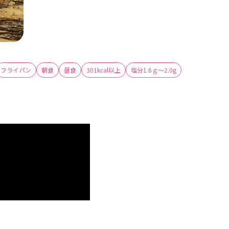
フライパン
朝食
昼食
301kcal以上
塩分1.6ｇ～2.0g