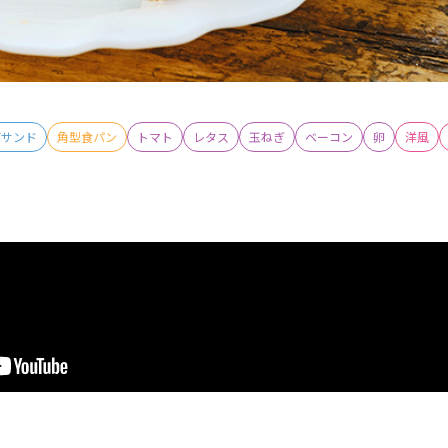
ごサンド
角型食パン
トマト
レタス
玉ねぎ
ベーコン
卵
洋風