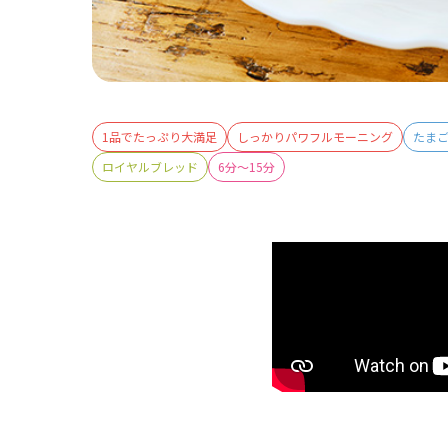
1品でたっぷり大満足
しっかりパワフルモーニング
たま
ロイヤルブレッド
6分～15分