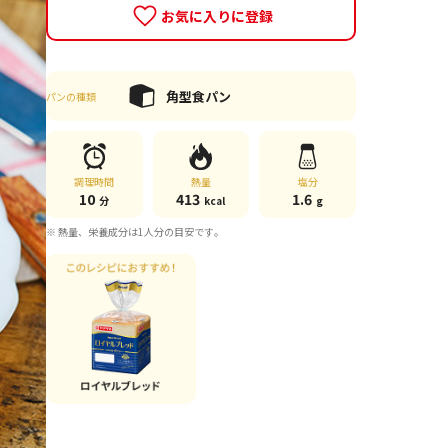
お気に入りに登録
角型食パン
パンの種類
調理時間
熱量
塩分
10
413
1.6
分
kcal
g
※ 熱量、栄養成分は1人分の目安です。