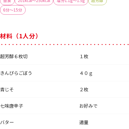
昼食
201kcal～250kcal
塩分1.1g～1.5g
超芳醇
6分～15分
材料（1人分）
超芳醇６枚切
１枚
きんぴらごぼう
４０ｇ
青じそ
２枚
七味唐辛子
お好みで
バター
適量