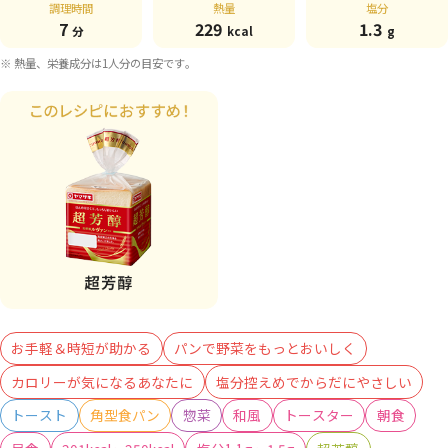
調理時間
熱量
塩分
7
229
1.3
分
kcal
g
※ 熱量、栄養成分は1人分の目安です。
お手軽＆時短が助かる
パンで野菜をもっとおいしく
カロリーが気になるあなたに
塩分控えめでからだにやさしい
トースト
角型食パン
惣菜
和風
トースター
朝食