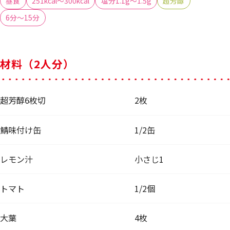
昼食
251kcal～300kcal
塩分1.1g～1.5g
超芳醇
6分～15分
材料（2人分）
超芳醇6枚切
2枚
鯖味付け缶
1/2缶
レモン汁
小さじ1
トマト
1/2個
大葉
4枚