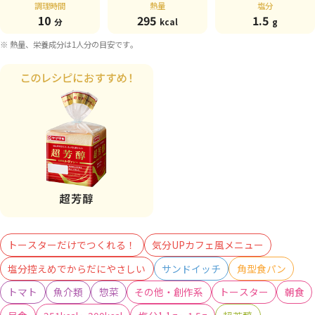
調理時間
熱量
塩分
10
295
1.5
分
kcal
g
※ 熱量、栄養成分は1人分の目安です。
トースターだけでつくれる！
気分UPカフェ風メニュー
塩分控えめでからだにやさしい
サンドイッチ
角型食パン
トマト
魚介類
惣菜
その他・創作系
トースター
朝食