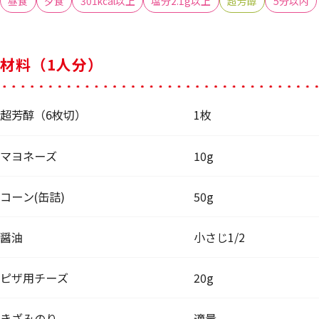
昼食
夕食
301kcal以上
塩分2.1g以上
超芳醇
5分以内
材料（1人分）
超芳醇（6枚切）
1枚
マヨネーズ
10g
コーン(缶詰)
50g
醤油
小さじ1/2
ピザ用チーズ
20g
きざみのり
適量