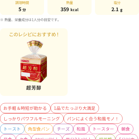
調理時間
熱量
塩分
5
359
2.1
分
kcal
g
※ 熱量、栄養成分は1人分の目安です。
お手軽＆時短が助かる
1品でたっぷり大満足
しっかりパワフルモーニング
パンによく合う和風モノ！
トースト
角型食パン
チーズ
和風
トースター
朝食