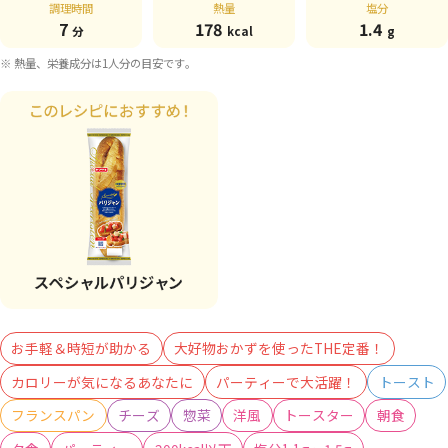
調理時間
熱量
塩分
7
178
1.4
分
kcal
g
※ 熱量、栄養成分は1人分の目安です。
お手軽＆時短が助かる
大好物おかずを使ったTHE定番！
カロリーが気になるあなたに
パーティーで大活躍！
トースト
フランスパン
チーズ
惣菜
洋風
トースター
朝食