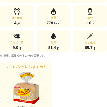
調理時間
熱量
塩分
4
778
1.0
分
kcal
g
たんぱく質
脂質
炭水化物
9.0
51.4
69.7
g
g
g
※ 熱量、栄養成分は1人分の目安です。