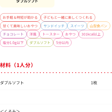
お手軽＆時短が助かる
子どもと一緒に楽しくつくれる
甘くて美味しいおやつ
サンドイッチ
スイーツ
山型食パン
チョコレート
洋風
トースター
おやつ
301kcal以上
塩分1.0g以下
ダブルソフト
5分以内
材料（1人分）
ダブルソフト
1枚
＜くるみ＞