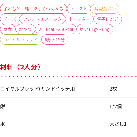
子どもと一緒に楽しくつくれる
トースト
角型食パン
チーズ
アジア・エスニック
トースター
電子レンジ
昼食
おやつ
201kcal～250kcal
塩分1.1g～1.5g
ロイヤルブレッド
6分～15分
材料（2人分）
ロイヤルブレッド(サンドイッチ用)
2枚
餅
1/2個
水
大さじ1