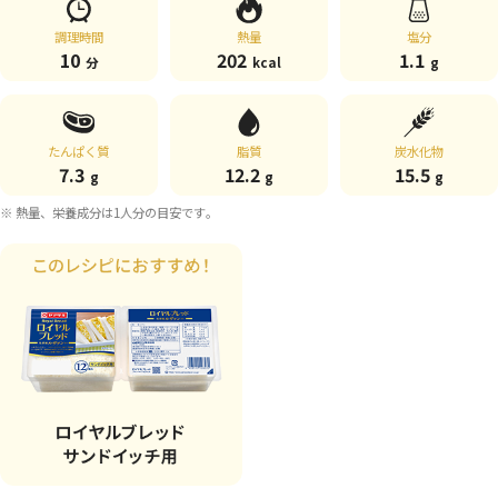
調理時間
熱量
塩分
10
202
1.1
分
kcal
g
たんぱく質
脂質
炭水化物
7.3
12.2
15.5
g
g
g
※ 熱量、栄養成分は1人分の目安です。