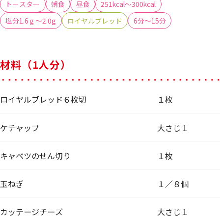
トースター
朝食
昼食
251kcal～300kcal
塩分1.6ｇ～2.0g
ロイヤルブレッド
6分～15分
材料（1人分）
ロイヤルブレッド６枚切
１枚
ケチャップ
大さじ１
キャベツのせん切り
１枚
玉ねぎ
１／８個
カッテージチーズ
大さじ１