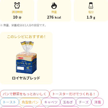
調理時間
熱量
塩分
10
276
1.9
分
kcal
g
※ 熱量、栄養成分は1人分の目安です。
パンで野菜をもっとおいしく
トースターだけでつくれる！
トースト
角型食パン
キャベツ
玉ねぎ
チーズ
洋風