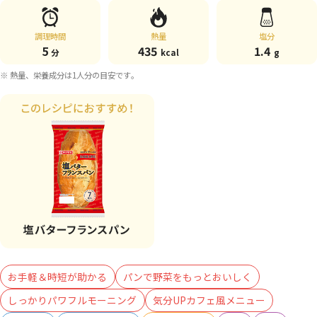
調理時間
熱量
塩分
5
435
1.4
分
kcal
g
※ 熱量、栄養成分は1人分の目安です。
お手軽＆時短が助かる
パンで野菜をもっとおいしく
しっかりパワフルモーニング
気分UPカフェ風メニュー