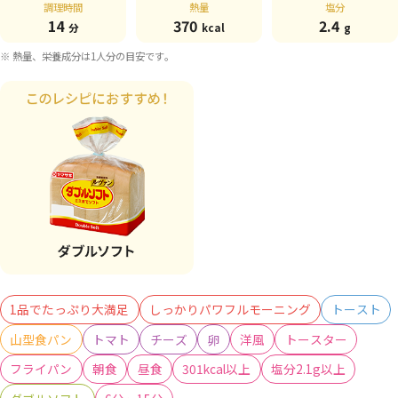
調理時間
熱量
塩分
14
370
2.4
分
kcal
g
※ 熱量、栄養成分は1人分の目安です。
1品でたっぷり大満足
しっかりパワフルモーニング
トースト
山型食パン
トマト
チーズ
卵
洋風
トースター
フライパン
朝食
昼食
301kcal以上
塩分2.1g以上