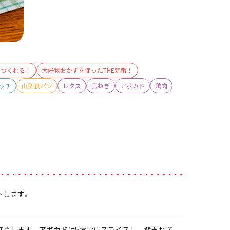
でつくれる！
大好物おかずを使ったTHE定番！
ッチ
山型食パン
レタス
玉ねぎ
アボカド
鶏肉
トします。
ほぐします。アボカドは5㎜幅にスライスし、紫玉ねぎ