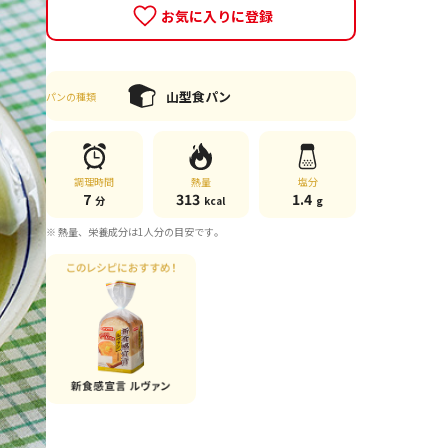
お気に入りに登録
山型食パン
パンの種類
調理時間
熱量
塩分
7
313
1.4
分
kcal
g
※ 熱量、栄養成分は1人分の目安です。