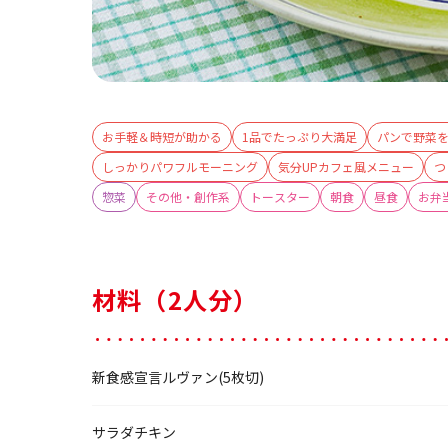
お手軽＆時短が助かる
1品でたっぷり大満足
パンで野菜
しっかりパワフルモーニング
気分UPカフェ風メニュー
つ
惣菜
その他・創作系
トースター
朝食
昼食
お弁
材料（2人分）
新食感宣言ルヴァン(5枚切)
サラダチキン