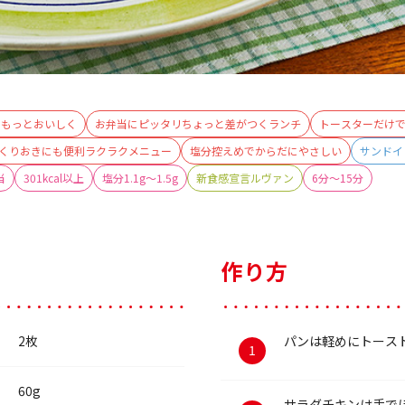
をもっとおいしく
お弁当にピッタリちょっと差がつくランチ
トースターだけ
くりおきにも便利ラクラクメニュー
塩分控えめでからだにやさしい
サンドイ
当
301kcal以上
塩分1.1g～1.5g
新食感宣言ルヴァン
6分～15分
作り方
2枚
パンは軽めにトース
60g
サラダチキンは手で