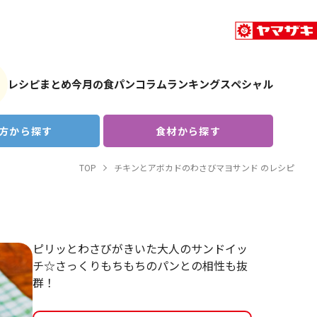
レシピまとめ
今月の食パン
コラム
ランキング
スペシャル
方から探す
食材から探す
TOP
チキンとアボカドのわさびマヨサンド のレシピ
ピリッとわさびがきいた大人のサンドイッ
チ☆さっくりもちもちのパンとの相性も抜
群！