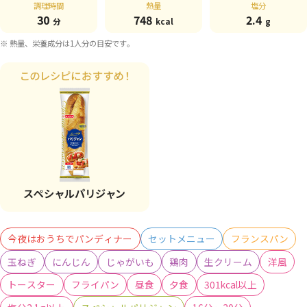
調理時間
熱量
塩分
30
748
2.4
分
kcal
g
※ 熱量、栄養成分は1人分の目安です。
今夜はおうちでパンディナー
セットメニュー
フランスパン
玉ねぎ
にんじん
じゃがいも
鶏肉
生クリーム
洋風
トースター
フライパン
昼食
夕食
301kcal以上