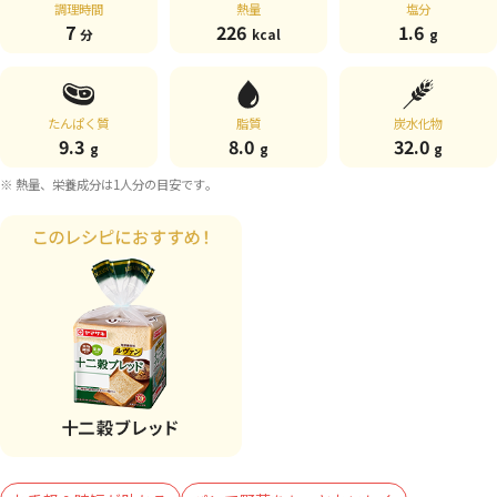
調理時間
熱量
塩分
7
226
1.6
分
kcal
g
たんぱく質
脂質
炭水化物
9.3
8.0
32.0
g
g
g
※ 熱量、栄養成分は1人分の目安です。