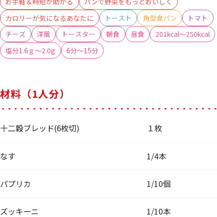
お手軽＆時短が助かる
パンで野菜をもっとおいしく
カロリーが気になるあなたに
トースト
角型食パン
トマト
チーズ
洋風
トースター
朝食
昼食
201kcal～250kcal
塩分1.6ｇ～2.0g
6分～15分
材料（1人分）
十二穀ブレッド(6枚切)
１枚
なす
1/4本
パプリカ
1/10個
ズッキーニ
1/10本