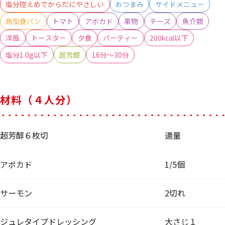
塩分控えめでからだにやさしい
おつまみ
サイドメニュー
角型食パン
トマト
アボカド
果物
チーズ
魚介類
洋風
トースター
夕食
パーティー
200kcal以下
塩分1.0g以下
超芳醇
16分～30分
材料（４人分）
超芳醇６枚切
適量
アボカド
1/5個
サーモン
2切れ
ジュレタイプドレッシング
大さじ１