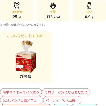
調理時間
熱量
塩分
25
175
0.9
分
kcal
g
※ 熱量、栄養成分は1人分の目安です。
簡単おつまみでパン飲み
カロリーが気になるあなたに
気分UPカフェ風メニュー
パーティーで大活躍！