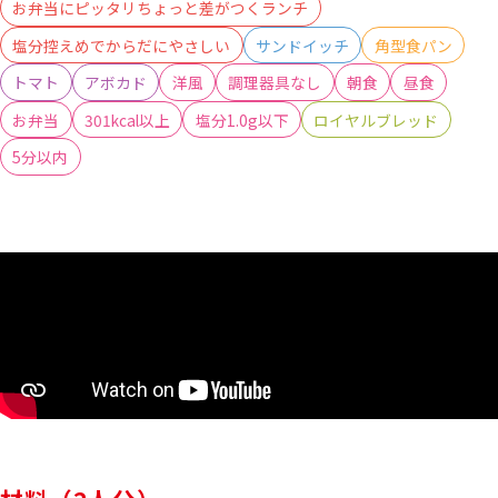
お弁当にピッタリちょっと差がつくランチ
塩分控えめでからだにやさしい
サンドイッチ
角型食パン
トマト
アボカド
洋風
調理器具なし
朝食
昼食
お弁当
301kcal以上
塩分1.0g以下
ロイヤルブレッド
5分以内