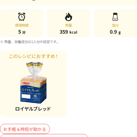
調理時間
熱量
塩分
5
359
0.9
分
kcal
g
※ 熱量、栄養成分は1人分の目安です。
お手軽＆時短が助かる