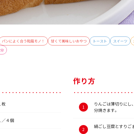
パンによく合う和風モノ！
甘くて美味しいおやつ
トースト
スイーツ
0分
作り方
１枚
りんごは薄切りにし
分焼きます。
１／４個
絹ごし豆腐とすりご