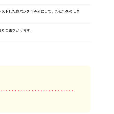
ーストした食パンを４等分にして、②と①をのせま
炒りごまをかけます。