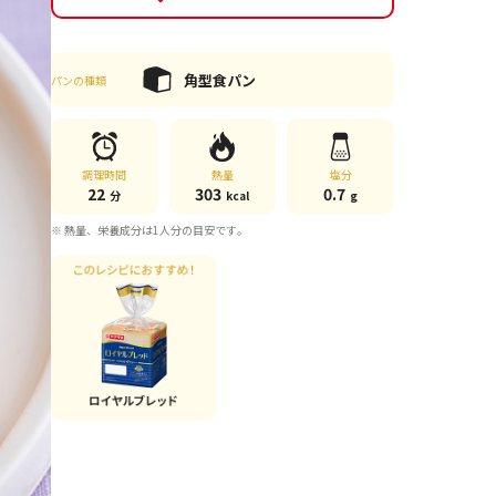
角型食パン
パンの種類
調理時間
熱量
塩分
22
303
0.7
分
kcal
g
※ 熱量、栄養成分は1人分の目安です。