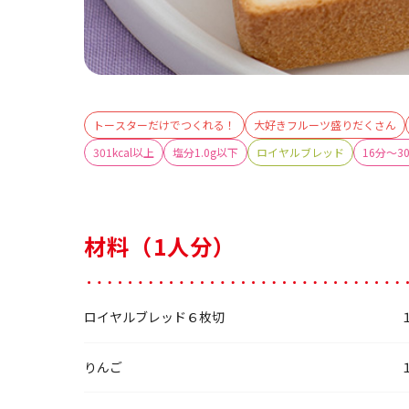
トースターだけでつくれる！
大好きフルーツ盛りだくさん
301kcal以上
塩分1.0g以下
ロイヤルブレッド
16分～3
材料（1人分）
ロイヤルブレッド６枚切
りんご