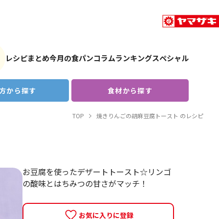
レシピまとめ
今月の食パン
コラム
ランキング
スペシャル
方から探す
食材から探す
TOP
焼きりんごの胡麻豆腐トースト のレシピ
お豆腐を使ったデザートトースト☆リンゴ
の酸味とはちみつの甘さがマッチ！
お気に入りに登録