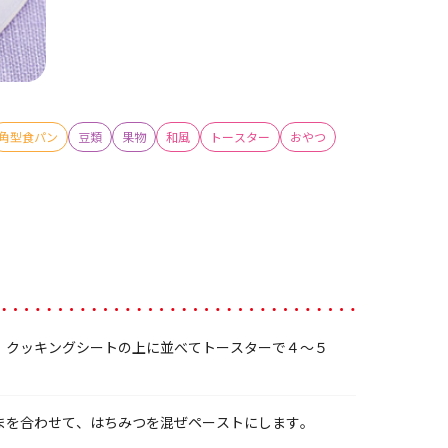
角型食パン
豆類
果物
和風
トースター
おやつ
、クッキングシートの上に並べてトースターで４～５
まを合わせて、はちみつを混ぜペーストにします。