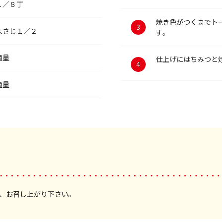
１／８丁
焼き色がつくまでト
大さじ１／２
す。
適量
仕上げにはちみつと
適量
、お召し上がり下さい。