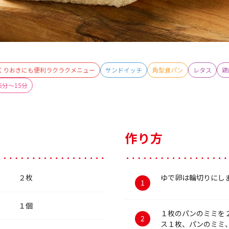
くりおきにも便利ラクラクメニュー
サンドイッチ
角型食パン
レタス
鶏
6分～15分
作り方
２枚
ゆで卵は輪切りにし
１個
１枚のパンのミミを
ス１枚、パンのミミ