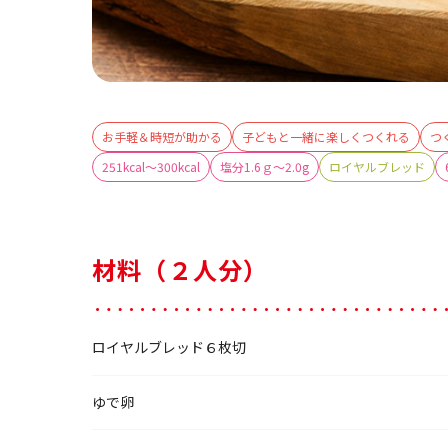
お手軽＆時短が助かる
子どもと一緒に楽しくつくれる
つ
251kcal～300kcal
塩分1.6ｇ～2.0g
ロイヤルブレッド
材料（２人分）
ロイヤルブレッド６枚切
ゆで卵