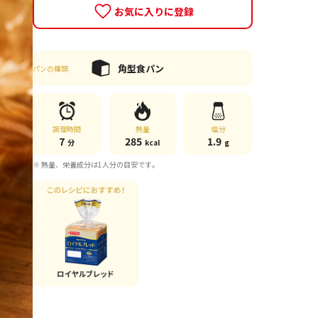
お気に入りに登録
角型食パン
パンの種類
調理時間
熱量
塩分
7
285
1.9
分
kcal
g
※ 熱量、栄養成分は1人分の目安です。