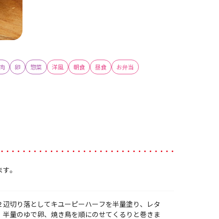
肉
卵
惣菜
洋風
朝食
昼食
お弁当
ます。
２辺切り落としてキユーピーハーフを半量塗り、レタ
、半量のゆで卵、焼き鳥を順にのせてくるりと巻きま